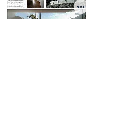
EASTERN Design Office
Souhonkekawamichiya-bekkan 3F, Anedaito-cho 547,
Kyoto, Japan
eastern@sweet.ocn.ne.jp
TEL:
+81-75-708-6112
FAX:
+81-75-708-6112