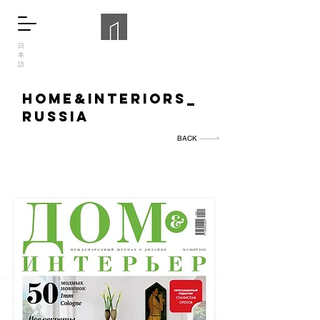
日
本
語
home&interiors_
russia
BACK