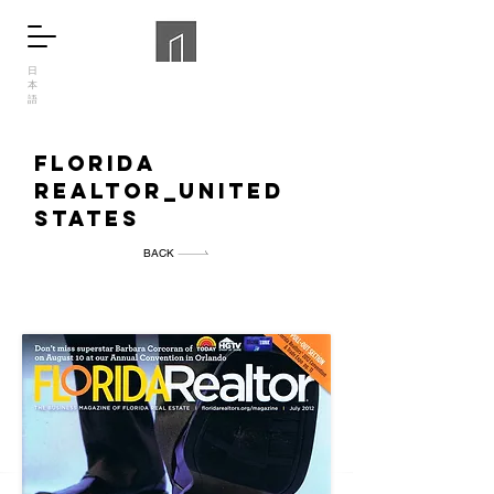
日
本
語
florida
realtor_united
states
BACK