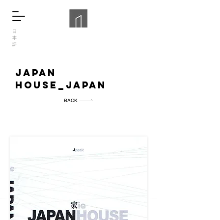
日
本
語
japan
house_japan
BACK