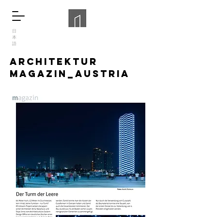
日
本
語
Architektur
magazin_Austria