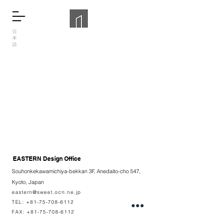
日
本
語
EASTERN Design Office
Souhonkekawamichiya-bekkan 3F, Anedaito-cho 547,
Kyoto, Japan
eastern@sweet.ocn.ne.jp
TEL:
+81-75-708-6112
FAX:
+81-75-708-6112