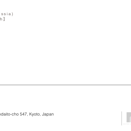
ussia)
th】
daito-cho 547, Kyoto, Japan