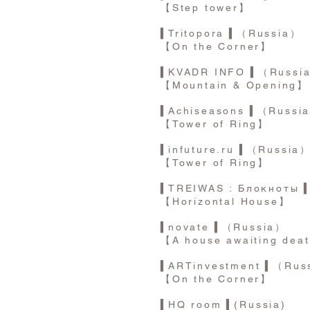
【Step tower】
▍
Tritopora
▍
（Russia）
【On the Corner】
▍
KVADR INFO
▍
（Russi
【Mountain & Opening】
▍
Achiseasons
▍
（Russi
【Tower of Ring】
▍
infuture.ru
▍
（Russia
【Tower of Ring】
▍
TREIWAS : Блокноты
【Horizontal House】
▍
novate
▍
（Russia）
【A house awaiting dea
▍
ARTinvestment
▍
（Rus
【On the Corner】
▍
HQ room
▍
(Russia)