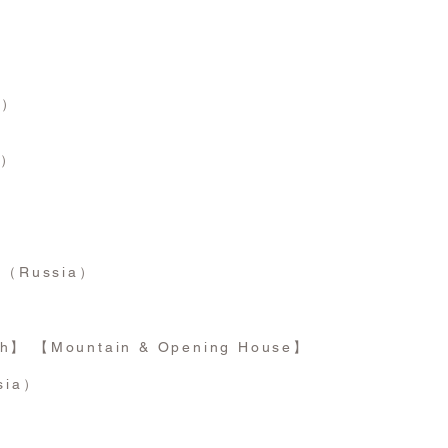
a）
a）
）
▍
（Russia）
th】
【Mountain & Opening House】
sia）