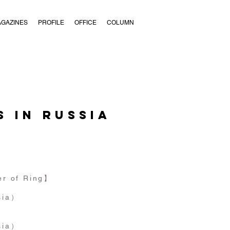
AGAZINES
PROFILE
OFFICE
COLUMN
s in Russia
）
r of Ring】
sia）
sia）