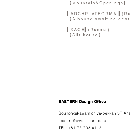
【Mountain&Openings】
▍
ARCHPLATFORMA
▍
(R
【A house awaiting dea
▍
XAGE
▍
(Russia)
【Slit house】
EASTERN Design Office
Souhonkekawamichiya-bekkan 3F, Ane
eastern@sweet.ocn.ne.jp
TEL: +81-75-708-6112