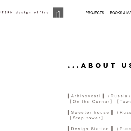
PROJECTS
BOOKS & M
...about u
▍
Arhinovosti
▍
（Russia
【On the Corner】
【Towe
▍
Sweeter house
▍
（Rus
【Step tower】
▍
Design Station
▍
（Rus